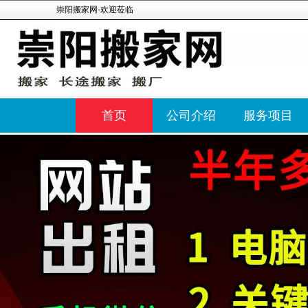
崇阳搬家网-欢迎莅临
首页
公司介绍
服务项目