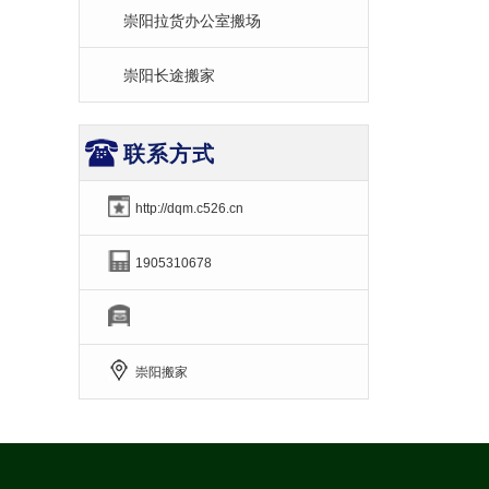
崇阳拉货办公室搬场
崇阳长途搬家
联系方式
http://dqm.c526.cn
1905310678
崇阳搬家