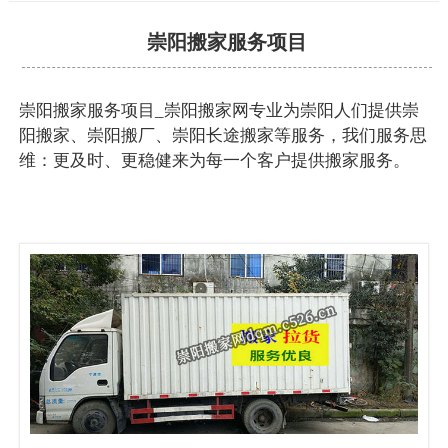
崇阳搬家服务项目
崇阳搬家服务项目_崇阳搬家网专业为崇阳人们提供崇
阳搬家、崇阳搬厂、崇阳长途搬家等服务，我们服务思
维：更及时、更稳健来为每一个客户提供搬家服务。