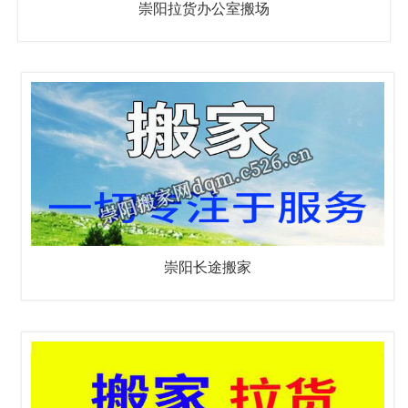
崇阳拉货办公室搬场
崇阳长途搬家