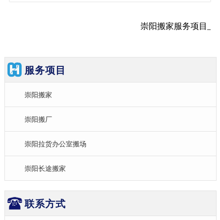
崇阳搬家服务项目_崇
服务项目
崇阳搬家
崇阳搬厂
崇阳拉货办公室搬场
崇阳长途搬家
联系方式