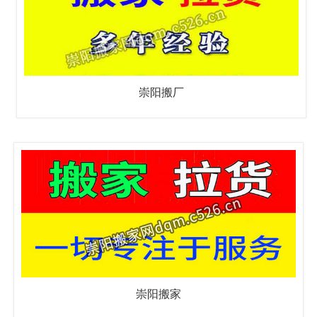
崇阳搬厂
崇阳搬家