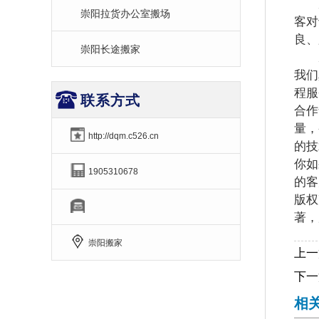
崇
崇阳拉货办公室搬场
客对
良、
崇阳长途搬家
崇
我们
程服
联系方式
合作
量，
http://dqm.c526.cn
的技
你如
1905310678
的客
版权
著，
崇阳搬家
上一
下一
相