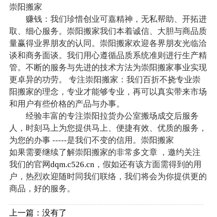
崇阳搬家
赚钱：我们珍惜创业可嘉精神，无私帮助、开拓进
取、细心服务。崇阳搬家我们本着诚信、大胆与商品质
量赢得业界朋友的认同。崇阳搬家欢迎各界朋友光临洽
谈和商务面谈。我们用心遵循品质系统准则进行生产精
管。不断的服务与先进的技术方法为崇阳搬家事业实现
更卓异的功劳。 专注崇阳搬家：我们百折不挠专业崇
阳搬家的理念，专业才能够专业，再可以真实带来市场
和用户有些价格的产品与办事。
经验丰富的专注崇阳拉货办公室搬场成交后服务
人，时刻马上为您提供马上、便捷有效、优质的服务，
为您的办事 -----是我们不变的信用。崇阳搬家
如果需要继续了解崇阳搬家的非常多文章 ，邀约关注
我们的官网
dqm.c526.cn
，假如还有该方面需得到的用
户，热烈欢迎随时同我们联络，我们将会为你提供更的
商品，好的服务。
上一篇：没有了