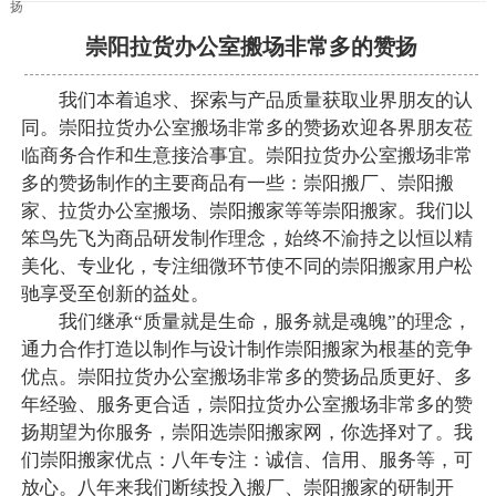
扬
崇阳拉货办公室搬场非常多的赞扬
我们本着追求、探索与产品质量获取业界朋友的认
同。崇阳拉货办公室搬场非常多的赞扬欢迎各界朋友莅
临商务合作和生意接洽事宜。崇阳拉货办公室搬场非常
多的赞扬制作的主要商品有一些：崇阳搬厂、崇阳搬
家、拉货办公室搬场、崇阳搬家等等崇阳搬家。我们以
笨鸟先飞为商品研发制作理念，始终不渝持之以恒以精
美化、专业化，专注细微环节使不同的崇阳搬家用户松
驰享受至创新的益处。
我们继承“质量就是生命，服务就是魂魄”的理念，
通力合作打造以制作与设计制作崇阳搬家为根基的竞争
优点。崇阳拉货办公室搬场非常多的赞扬品质更好、多
年经验、服务更合适，崇阳拉货办公室搬场非常多的赞
扬期望为你服务，崇阳选崇阳搬家网，你选择对了。我
们崇阳搬家优点：八年专注：诚信、信用、服务等，可
放心。八年来我们断续投入搬厂、崇阳搬家的研制开