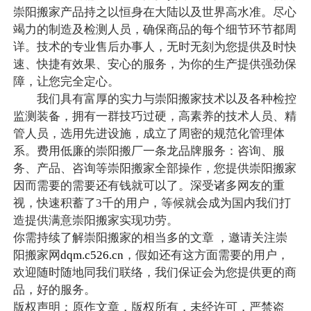
崇阳搬家产品持之以恒身在大陆以及世界高水准。尽心
竭力的制造及检测人员，确保商品的每个细节环节都周
详。技术的专业售后办事人，无时无刻为您提供及时快
速、快捷有效果、安心的服务，为你的生产提供强劲保
障，让您完全定心。
我们具有富厚的实力与崇阳搬家技术以及各种检控
监测装备，拥有一群技巧过硬，高素养的技术人员、精
管人员，选用先进设施，成立了周密的规范化管理体
系。费用低廉的崇阳搬厂一条龙品牌服务：咨询、服
务、产品、咨询等崇阳搬家全部操作，您提供崇阳搬家
因而需要的需要还有钱就可以了。深受诸多网友的重
视，快速积蓄了3千的用户，等候就会成为国内我们打
造提供满意崇阳搬家实现功劳。
你需持续了解崇阳搬家的相当多的文章 ，邀请关注崇
阳搬家网
dqm.c526.cn
，假如还有这方面需要的用户，
欢迎随时随地同我们联络，我们保证会为您提供更的商
品，好的服务。
版权声明：原作文章，版权所有，未经许可，严禁盗