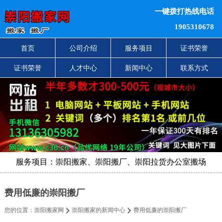
一键拨打热线电话
1905310678
首页
公司介绍
服务项目
证书荣誉
证书荣誉
人才中心
新闻中心
联系方式
服务项目：崇阳搬家、崇阳搬厂、崇阳拉货办公室搬场
费用低廉的崇阳搬厂
您的位置：
崇阳搬家网
崇阳搬家的新闻中心
费用低廉的崇阳搬厂