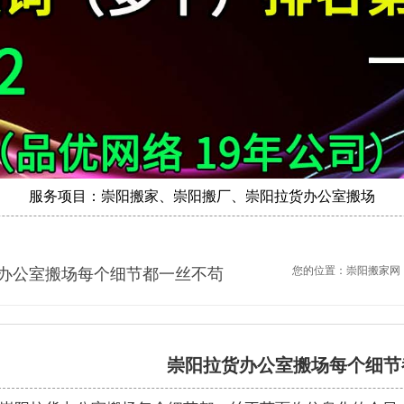
服务项目：崇阳搬家、崇阳搬厂、崇阳拉货办公室搬场
您的位置：
崇阳搬家网
办公室搬场每个细节都一丝不苟
崇阳拉货办公室搬场每个细节