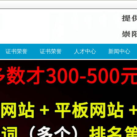
证书荣誉
证书荣誉
人才中心
新闻中心