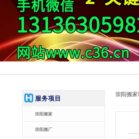
崇阳搬家
服务项目
崇阳搬家
崇阳搬厂