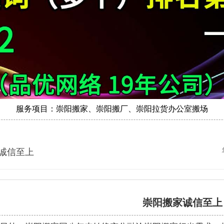
服务项目：崇阳搬家、崇阳搬厂、崇阳拉货办公室搬场
诚信至上
崇阳搬家诚信至上