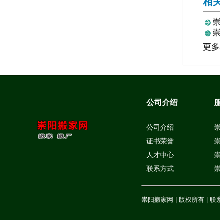
相
更多
公司介绍
公司介绍
证书荣誉
人才中心
联系方式
崇阳搬家网 | 版权所有 | 联