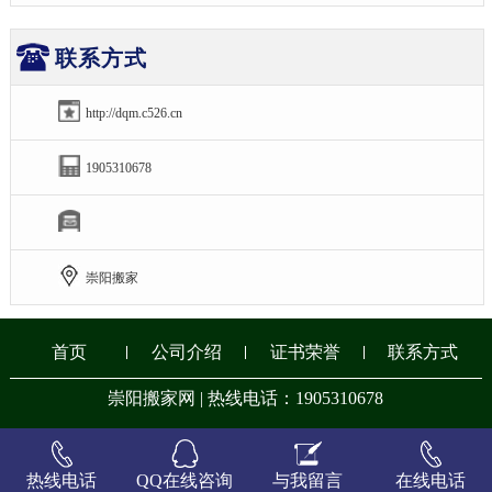
联系方式
http://dqm.c526.cn
1905310678
崇阳搬家
首页
公司介绍
证书荣誉
联系方式
崇阳搬家网 | 热线电话：1905310678
热线电话
QQ在线咨询
与我留言
在线电话