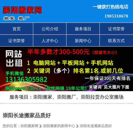
一键拨打热线电话
1905310678
首页
公司介绍
服务项目
证书荣誉
证书荣誉
人才中心
新闻中心
联系方式
服务项目：崇阳搬家、崇阳搬厂、崇阳拉货办公室搬场
崇阳长途搬家品质好
您的位置：
崇阳搬家网
崇阳搬家的新闻中心
崇阳长途搬家品质好